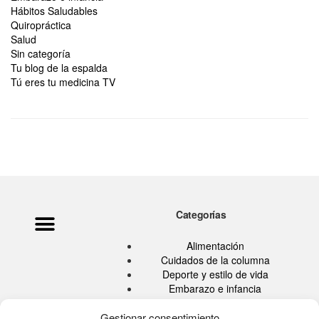
Hábitos Saludables
Quiropráctica
Salud
Sin categoría
Tu blog de la espalda
Tú eres tu medicina TV
Categorías
Política de privacidad
Ata Pouramini
Aviso legal
Alimentación
Cuidados de la columna
Deporte y estilo de vida
Embarazo e infancia
Hábitos Saludables
Quiropráctica
Gestionar consentimiento