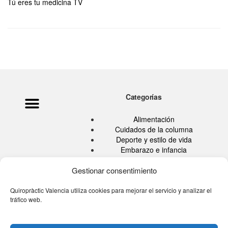
Tú eres tu medicina TV
Categorías
Política de privacidad
Ata Pouramini
Aviso legal
Alimentación
Cuidados de la columna
Deporte y estilo de vida
Embarazo e infancia
Hábitos Saludables
Quiropráctica
Gestionar consentimiento
Salud
Sin categoría
Quiropràctic Valencia utiliza cookies para mejorar el servicio y analizar el
tráfico web.
Tu blog de la espalda
Tú eres tu medicina TV