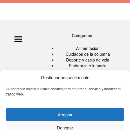
Categorías
Política de privacidad
Ata Pouramini
Aviso legal
Alimentación
Cuidados de la columna
Deporte y estilo de vida
Embarazo e infancia
Hábitos Saludables
Quiropráctica
Gestionar consentimiento
Salud
Sin categoría
Quiropràctic Valencia utiliza cookies para mejorar el servicio y analizar el
tráfico web.
Tu blog de la espalda
Tú eres tu medicina TV
Aceptar
Denegar