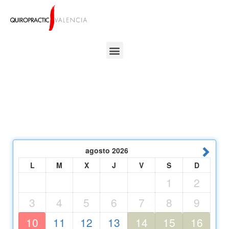
agosto
2026
L
M
X
J
V
S
D
1
2
3
4
5
6
7
8
9
10
11
12
13
14
15
16