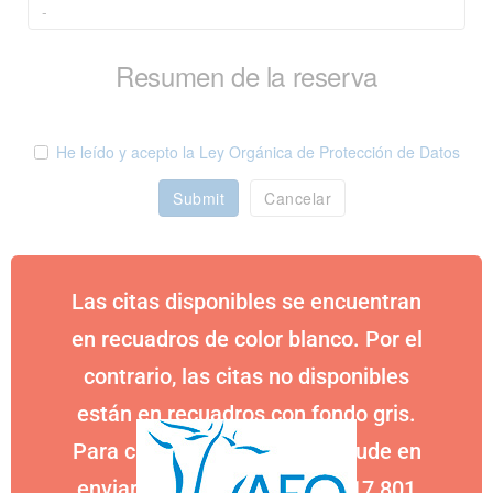
Resumen de la reserva
He leído y acepto la Ley Orgánica de Protección de Datos
Submit
Cancelar
Las citas disponibles se encuentran
en recuadros de color blanco. Por el
contrario, las citas no disponibles
están en recuadros con fondo gris.
Para cualquier consulta, no dude en
enviarnos un WhatsApp al 617 801