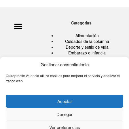
Categorías
Política de privacidad
Ata Pouramini
Aviso legal
Alimentación
Cuidados de la columna
Deporte y estilo de vida
Embarazo e infancia
Hábitos Saludables
Quiropráctica
Gestionar consentimiento
Salud
Sin categoría
Quiropràctic Valencia utiliza cookies para mejorar el servicio y analizar el
tráfico web.
Tu blog de la espalda
Tú eres tu medicina TV
Aceptar
Denegar
© 2026 Quiropractic Valencia
Ver preferencias