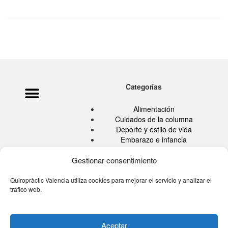
Categorías
Alimentación
Cuidados de la columna
Deporte y estilo de vida
Embarazo e infancia
Hábitos Saludables
Quiropráctica
Gestionar consentimiento
Salud
Sin categoría
Quiropràctic Valencia utiliza cookies para mejorar el servicio y analizar el
tráfico web.
Tu blog de la espalda
Tú eres tu medicina TV
Aceptar