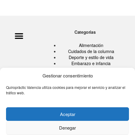
Categorías
Política de privacidad
Ata Pouramini
Aviso legal
Alimentación
Cuidados de la columna
Deporte y estilo de vida
Embarazo e infancia
Hábitos Saludables
Quiropráctica
Gestionar consentimiento
Salud
Sin categoría
Quiropràctic Valencia utiliza cookies para mejorar el servicio y analizar el
tráfico web.
Tu blog de la espalda
Tú eres tu medicina TV
Aceptar
Denegar
© 2026 Quiropractic Valencia