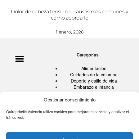
Dolor de cabeza tensional: causas más comunes y
cómo abordarlo
1 enero, 2026
Categorías
Política de privacidad
Ata Pouramini
Aviso legal
Alimentación
Cuidados de la columna
Deporte y estilo de vida
Embarazo e infancia
Hábitos Saludables
Quiropráctica
Gestionar consentimiento
Salud
Sin categoría
Quiropràctic Valencia utiliza cookies para mejorar el servicio y analizar el
tráfico web.
Tu blog de la espalda
Tú eres tu medicina TV