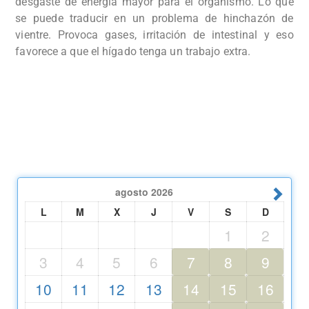
desgaste de energía mayor para el organismo. Lo que
se puede traducir en un problema de hinchazón de
vientre. Provoca gases, irritación de intestinal y eso
favorece a que el hígado tenga un trabajo extra.
agosto
2026
L
M
X
J
V
S
D
1
2
3
4
5
6
7
8
9
10
11
12
13
14
15
16