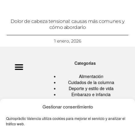
Dolor de cabeza tensional: causas más comunes y
cómo abordarlo
1 enero, 2026
Categorías
Política de privacidad
Ata Pouramini
Aviso legal
Alimentación
Cuidados de la columna
Deporte y estilo de vida
Embarazo e infancia
Hábitos Saludables
Quiropráctica
Gestionar consentimiento
Salud
Sin categoría
Quiropràctic Valencia utiliza cookies para mejorar el servicio y analizar el
tráfico web.
Tu blog de la espalda
Tú eres tu medicina TV