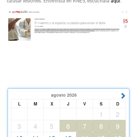
causar lesiones. Entrevista en RNE5, escúchala
aquí
.
agosto
2026
L
M
X
J
V
S
D
1
2
3
4
5
6
7
8
9