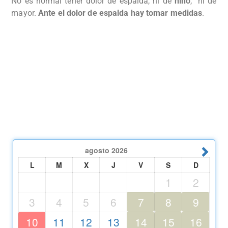
No es normal tener dolor de espalda, ni de
niño
, ni de
mayor.
Ante el dolor de espalda hay tomar medidas
.
agosto
2026
L
M
X
J
V
S
D
1
2
3
4
5
6
7
8
9
10
11
12
13
14
15
16