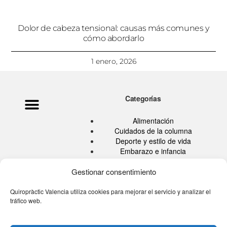
Dolor de cabeza tensional: causas más comunes y
cómo abordarlo
1 enero, 2026
Categorías
Política de privacidad
Ata Pouramini
Aviso legal
Alimentación
Cuidados de la columna
Deporte y estilo de vida
Embarazo e infancia
Hábitos Saludables
Quiropráctica
Gestionar consentimiento
Salud
Sin categoría
Quiropràctic Valencia utiliza cookies para mejorar el servicio y analizar el
tráfico web.
Tu blog de la espalda
Tú eres tu medicina TV