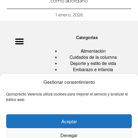
cómo abordarlo
1 enero, 2026
Categorías
Alimentación
Cuidados de la columna
Deporte y estilo de vida
Embarazo e infancia
Hábitos Saludables
Gestionar consentimiento
Quiropráctica
Salud
Sin categoría
Quiropràctic Valencia utiliza cookies para mejorar el servicio y analizar el
tráfico web.
Tu blog de la espalda
Tú eres tu medicina TV
Aceptar
Denegar