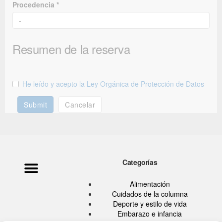
Procedencia *
Resumen de la reserva
He leído y acepto la Ley Orgánica de Protección de Datos
Submit
Cancelar
Categorías
Política de privacidad
Ata Pouramini
Aviso legal
Alimentación
Cuidados de la columna
Deporte y estilo de vida
Embarazo e infancia