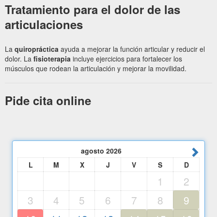
Tratamiento para el dolor de las
articulaciones
La
quiropráctica
ayuda a mejorar la función articular y reducir el
dolor. La
fisioterapia
incluye ejercicios para fortalecer los
músculos que rodean la articulación y mejorar la movilidad.
Pide cita online
agosto
2026
L
M
X
J
V
S
D
1
2
3
4
5
6
7
8
9