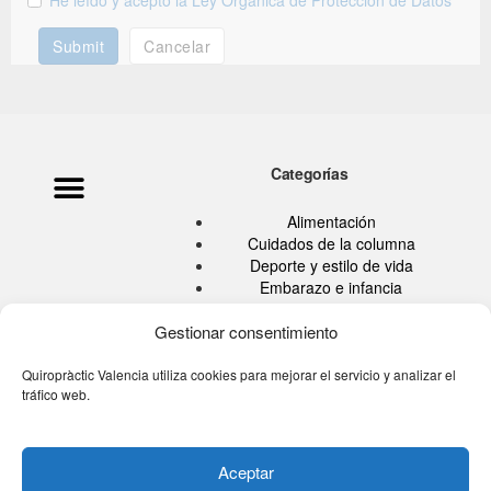
He leído y acepto la Ley Orgánica de Protección de Datos
Submit
Cancelar
Categorías
Política de privacidad
Ata Pouramini
Aviso legal
Alimentación
Cuidados de la columna
Deporte y estilo de vida
Embarazo e infancia
Hábitos Saludables
Quiropráctica
Gestionar consentimiento
Salud
Sin categoría
Quiropràctic Valencia utiliza cookies para mejorar el servicio y analizar el
tráfico web.
Tu blog de la espalda
Tú eres tu medicina TV
Aceptar