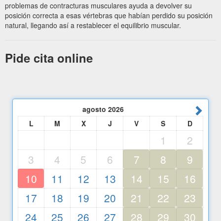
problemas de contracturas musculares ayuda a devolver su
posición correcta a esas vértebras que habían perdido su posición
natural, llegando así a restablecer el equilibrio muscular.
Pide cita online
agosto
2026
L
M
X
J
V
S
D
1
2
3
4
5
6
7
8
9
10
11
12
13
14
15
16
17
18
19
20
21
22
23
24
25
26
27
28
29
30