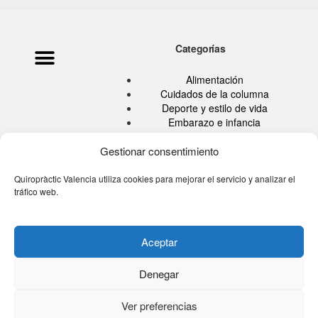
Categorías
Política de privacidad
Ata Pouramini
Aviso legal
Alimentación
Cuidados de la columna
Deporte y estilo de vida
Embarazo e infancia
Hábitos Saludables
Quiropráctica
Gestionar consentimiento
Salud
Sin categoría
Quiropràctic Valencia utiliza cookies para mejorar el servicio y analizar el
tráfico web.
Tu blog de la espalda
Tú eres tu medicina TV
Aceptar
Denegar
© 2026 Quiropractic Valencia
Ver preferencias