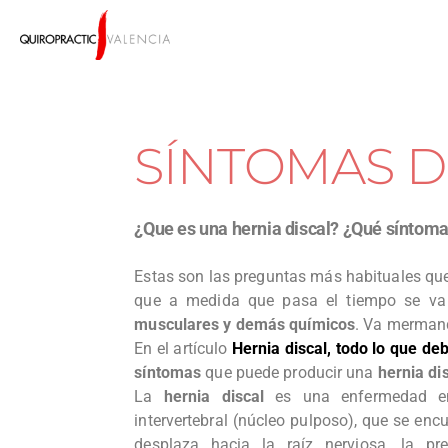
SÍNTOMAS D
¿Que es una hernia discal? ¿Qué síntom
Estas son las preguntas más habituales qu
que a medida que pasa el tiempo se v
musculares y demás químicos
. Va mermand
En el artículo
Hernia discal, todo lo que de
síntomas
que puede producir una
hernia di
La
hernia discal
es una enfermedad en
intervertebral (núcleo pulposo), que se encu
desplaza hacia la raíz nerviosa, la pr