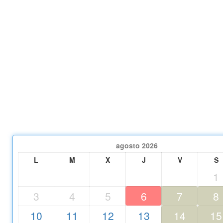
agosto
2026
L
M
X
J
V
S
1
3
4
5
6
7
8
10
11
12
13
14
15