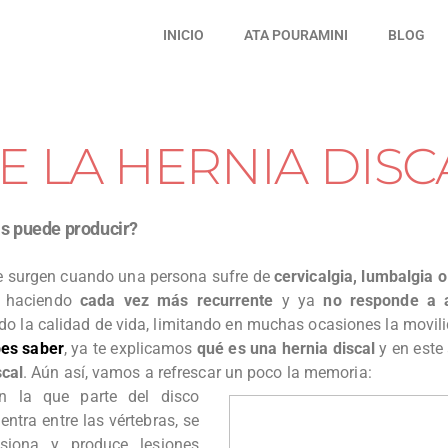
INICIO
ATA POURAMINI
BLOG
E LA HERNIA DISC
as puede producir?
e surgen cuando una persona sufre de
cervicalgia, lumbalgia o
a haciendo
cada vez más recurrente
y ya
no responde a an
o la calidad de vida, limitando en muchas ocasiones la movil
bes saber
, ya te explicamos
qué es una hernia discal
y en este 
scal
. Aún así, vamos a refrescar un poco la memoria:
 la que parte del disco
entra entre las vértebras, se
esiona y produce lesiones