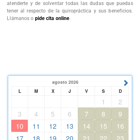
atenderte y de solventar todas las dudas que puedas
tener al respecto de la quiropráctica y sus beneficios.
Llámanos o
pide cita online
.
agosto
2026
L
M
X
J
V
S
D
1
2
3
4
5
6
7
8
9
10
11
12
13
14
15
16
17
18
19
20
21
22
23