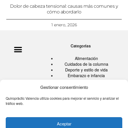
Dolor de cabeza tensional: causas más comunes y
cómo abordarlo
1 enero, 2026
Categorías
Política de privacidad
Ata Pouramini
Aviso legal
Alimentación
Cuidados de la columna
Deporte y estilo de vida
Embarazo e infancia
Hábitos Saludables
Quiropráctica
Gestionar consentimiento
Salud
Sin categoría
Quiropràctic Valencia utiliza cookies para mejorar el servicio y analizar el
tráfico web.
Tu blog de la espalda
Tú eres tu medicina TV
Aceptar