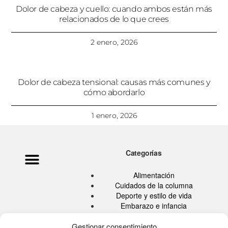
Dolor de cabeza y cuello: cuando ambos están más
relacionados de lo que crees
2 enero, 2026
Dolor de cabeza tensional: causas más comunes y
cómo abordarlo
1 enero, 2026
Categorías
Política de privacidad
Ata Pouramini
Aviso legal
Alimentación
Cuidados de la columna
Deporte y estilo de vida
Embarazo e infancia
Hábitos Saludables
Quiropráctica
Gestionar consentimiento