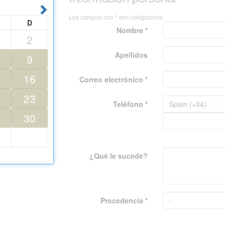
Los campos con * son obligatorios
D
Nombre *
2
Apellidos
9
16
Correo electrónico *
23
Teléfono *
30
¿Qué le sucede?
Procedencia *