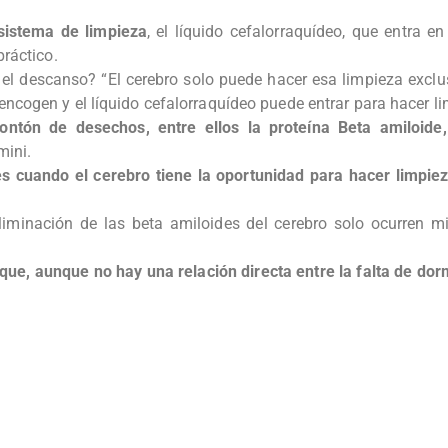
 sistema de limpieza
, el líquido cefalorraquídeo, que entra en
práctico.
n el descanso? “El cerebro solo puede hacer esa limpieza exc
ncogen y el líquido cefalorraquídeo puede entrar para hacer li
ontón de desechos, entre ellos la proteína Beta amiloide
mini.
es cuando el cerebro tiene la oportunidad para hacer limpi
liminación de las beta amiloides del cerebro solo ocurren m
ue, aunque no hay una relación directa entre la falta de dorm