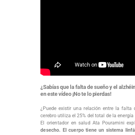
¿Sabías que la falta de sueño y el alzhé
en este vídeo ¡No te lo pierdas!
¿Puede existir una relación entre la fal
cerebro utiliza el 25% del total de la energí
El orientador en salud Ata Pouramini exp
desecho. El cuerpo tiene un sistema linf