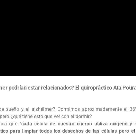
imer podrían estar relacionados? El quiropráctico Ata Poura
ta de sueño y el alzhéimer? Dormimos aproximadamente el 36
a pero ¿qué tiene esto que ver con el dormir?
lica que “
cada célula de nuestro cuerpo utiliza oxígeno y n
ático para limpiar todos los desechos de las células pero e