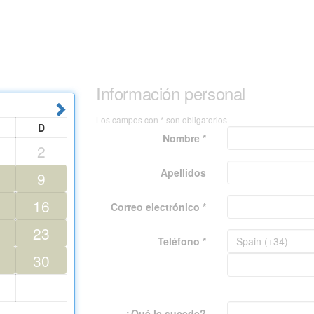
Información personal
Los campos con * son obligatorios
D
Nombre *
2
Apellidos
9
16
Correo electrónico *
23
Teléfono *
30
¿Qué le sucede?