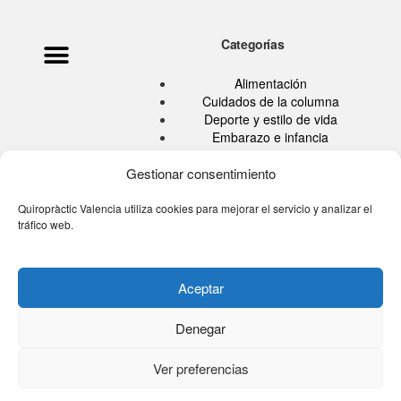
Categorías
Política de privacidad
Ata Pouramini
Aviso legal
Alimentación
Cuidados de la columna
Deporte y estilo de vida
Embarazo e infancia
Hábitos Saludables
Quiropráctica
Gestionar consentimiento
Salud
Sin categoría
Quiropràctic Valencia utiliza cookies para mejorar el servicio y analizar el
tráfico web.
Tu blog de la espalda
Tú eres tu medicina TV
Aceptar
Denegar
© 2026 Quiropractic Valencia
Ver preferencias