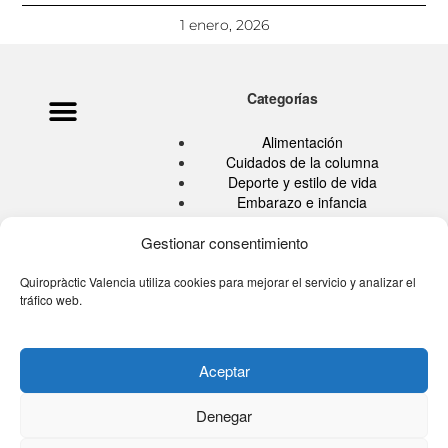
1 enero, 2026
Categorías
Política de privacidad
Ata Pouramini
Aviso legal
Alimentación
Cuidados de la columna
Deporte y estilo de vida
Embarazo e infancia
Hábitos Saludables
Gestionar consentimiento
Quiropráctica
Salud
Sin categoría
Quiropràctic Valencia utiliza cookies para mejorar el servicio y analizar el
tráfico web.
Tu blog de la espalda
Tú eres tu medicina TV
Aceptar
Denegar
© 2026 Quiropractic Valencia