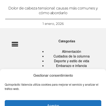
Dolor de cabeza tensional: causas más comunes y
cómo abordarlo
1 enero, 2026
Categorías
Política de privacidad
Ata Pouramini
Aviso legal
Alimentación
Cuidados de la columna
Deporte y estilo de vida
Embarazo e infancia
Hábitos Saludables
Gestionar consentimiento
Quiropráctica
Salud
Sin categoría
Quiropràctic Valencia utiliza cookies para mejorar el servicio y analizar el
tráfico web.
Tu blog de la espalda
Tú eres tu medicina TV
Aceptar