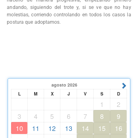
andando, siguiendo del trote y, si se ve que no hay
molestias, corriendo controlando en todos los casos la
postura que adoptamos.
agosto
2026
L
M
X
J
V
S
D
1
2
3
4
5
6
7
8
9
10
11
12
13
14
15
16